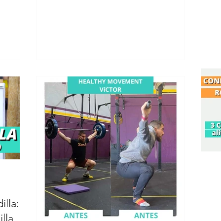
individuales 🎥
lla: di
lla