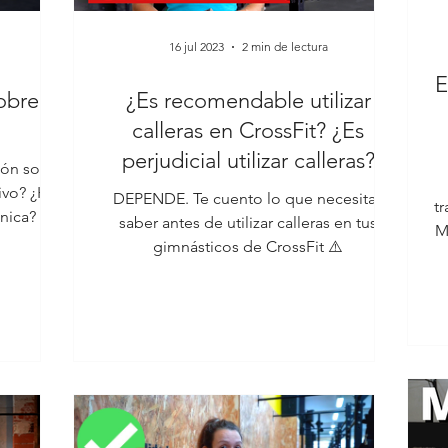
16 jul 2023
2 min de lectura
E
obre
¿Es recomendable utilizar
calleras en CrossFit? ¿Es
perjudicial utilizar calleras?
sión sobre
sivo? ¿Hay
DEPENDE. Te cuento lo que necesitas
tr
cnica? 🤔
saber antes de utilizar calleras en tus
M
gimnásticos de CrossFit ⚠️