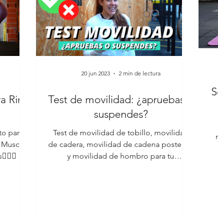
20 jun 2023
2 min de lectura
S
ra Ring
Test de movilidad: ¿apruebas o
suspendes?
to para
Test de movilidad de tobillo, movilidad
g Muscle
de cadera, movilidad de cadena posterior
👌🏼🎥
y movilidad de hombro para tu
entrenamiento de CrossFit.