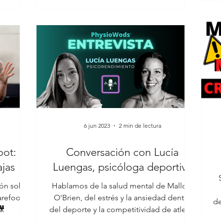
6 jun 2023
2 min de lectura
oot:
Conversación con Lucía
ajas
Luengas, psicóloga deportiva
ión sobre
Hablamos de la salud mental de Mallory
refoot.
O'Brien, del estrés y la ansiedad dentro
de
🎥
del deporte y la competitividad de atletas