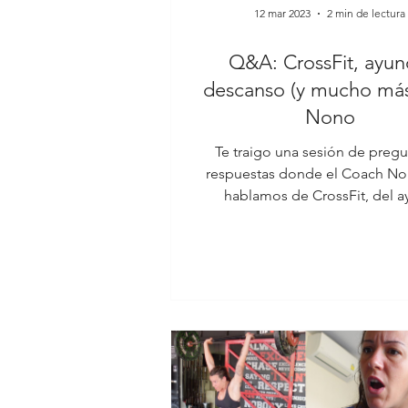
12 mar 2023
2 min de lectura
Q&A: CrossFit, ayun
descanso (y mucho más
Nono
Te traigo una sesión de pregu
respuestas donde el Coach No
hablamos de CrossFit, del 
intermitente, del sueño, de lo