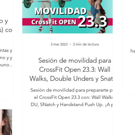
o y
) con
3 mar 2023
3 min de lectura
ntas y
ha
no y yo
Sesión de movilidad para
ayuno
CrossFit Open 23.3: Wall
s supl
Walks, Double Unders y Snatch
Sesión de movilidad para prepararte para
el CrossFit Open 23.3 con: Wall Walks,
DU, SNatch y Handstand Push Up. ¡A por
ello! 🎥