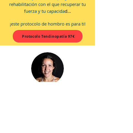
rehabilitación con el que recuperar tu
fuerza y tu capacida
d...
¡este protocolo de hombro es para ti!
Protocolo Tendinopatía 97€
Soy Ana Galeote, fisioterapeuta.
¿Necesitas saber si este protocolo es lo
mejor en tu caso concreto? ¡Escríbenos
directamente!
team
@physiowods.com