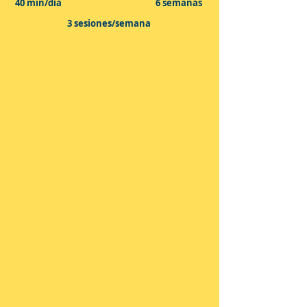
40 min/día
6 semanas
3 sesiones/semana
1.
Entiende la Anatomía y la
Biomecánica del hombro
Empezamos el protocolo entendiendo la base
biomecánica del hombro para que entiendas
cómo recuperar el movimiento natural de la
articulación y cómo desarrollar la fuerza y la
estabilidad completa que te permita entrenar
con seguridad.
2.
Conocer las causas por las que se
origina una tendinopatía
A continuación te explicaré la etiología de la