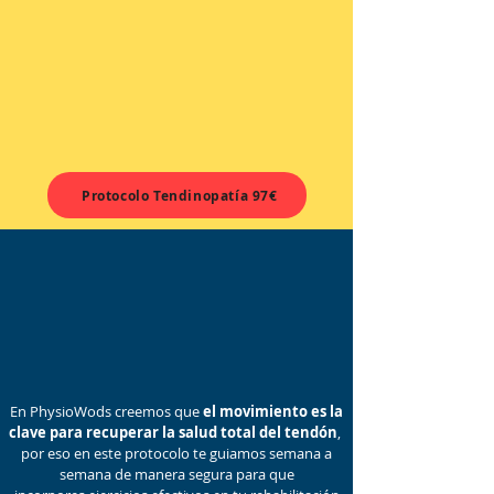
fuerza
Te guiaremos por un programa de ejercicio
terapéutico de 6 semanas, empezando por
ejercicios sencillos de movilidad y estabilidad
para ganar capacidad gradualmente y
semana a semana introduciremos ejercicios
más exigentes por encima de la cabeza.
Protocolo Tendinopatía 97€
Un tendón no se cura
con reposo,
necesita movimiento.
En PhysioWods creemos que
el movimiento es la
clave para recuperar la salud total del tendón
,
por eso en este protocolo te guiamos semana a
semana de manera segura para que