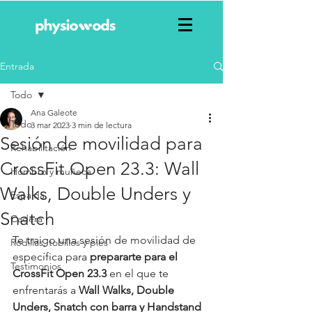
Entrada
Todo
Ana Galeote
Todo
3 mar 2023
3 min de lectura
Sesión de movilidad para
Rehabilitación
CrossFit Open 23.3: Wall
Hombro y muñeca
Walks, Double Unders y
Espalda
Snatch
Cadera
Te traigo una sesión de movilidad de 
Rodillas, tobillos y pies
específica para 
prepararte para el 
Testimonios
CrossFit Open 23.3
 en el que te 
enfrentarás a 
Wall Walks, Double 
Unders, Snatch con barra y Handstand 