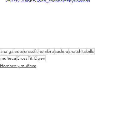
v=APtvDZxbhEA&ab_channel=PhysioWods
ana galeote
crossfit
hombro
cadera
snatch
tobillo
muñeca
CrossFit Open
Hombro y muñeca
Cadera
Rodillas, tobillos y pies
Ver todo
Entradas recientes