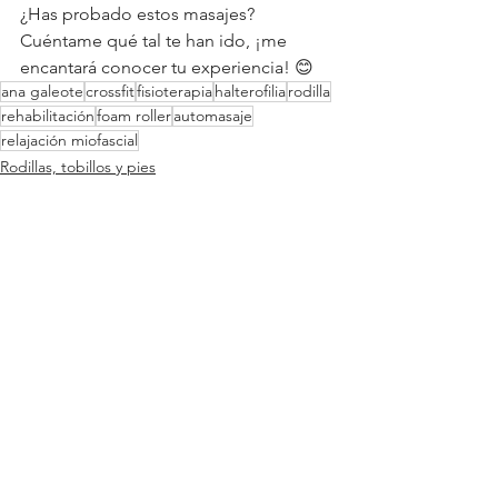
¿Has probado estos masajes? 
Cuéntame qué tal te han ido, ¡me 
encantará conocer tu experiencia! 😊 
ana galeote
crossfit
fisioterapia
halterofilia
rodilla
rehabilitación
foam roller
automasaje
relajación miofascial
Rodillas, tobillos y pies
Rehabilitación
Ver todo
Entradas recientes