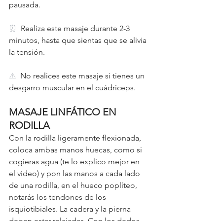
pausada. 
⏰  
Realiza este masaje durante 2-3 
minutos, hasta que sientas que se alivia 
la tensión. 
⚠️  
No realices este masaje si tienes un 
desgarro muscular en el cuádriceps. 
MASAJE LINFÁTICO EN 
RODILLA
Con la rodilla ligeramente flexionada, 
coloca ambas manos huecas, como si 
cogieras agua (te lo explico mejor en 
el video) y pon las manos a cada lado 
de una rodilla, en el hueco poplíteo, 
notarás los tendones de los 
isquiotibiales. La cadera y la pierna 
deben estar relajadas. Con los dedos 