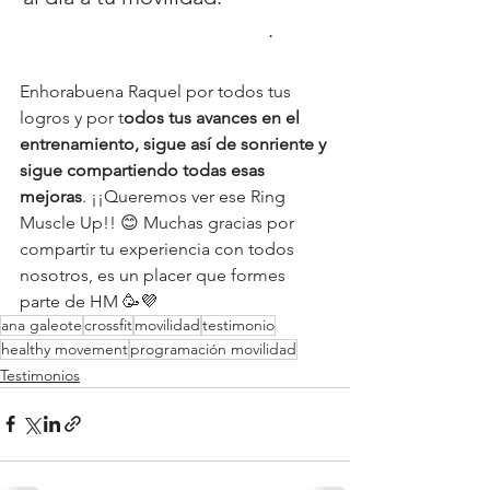
sobre Healthy Movement
. 
Enhorabuena Raquel por todos tus 
logros y por t
odos tus avances en el 
entrenamiento, sigue así de sonriente y 
sigue compartiendo todas esas 
mejoras
. ¡¡Queremos ver ese Ring 
Muscle Up!! 😊 Muchas gracias por 
compartir tu experiencia con todos 
nosotros, es un placer que formes 
parte de HM 🥳💜
ana galeote
crossfit
movilidad
testimonio
healthy movement
programación movilidad
Testimonios