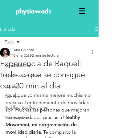
top of page
Entrada
Todo
Ana Galeote
Todo
3 ene 2023
2 min de lectura
Experiencia de Raquel:
Rehabilitación
todo lo que se consigue
Hombro y muñeca
con 20 min al día
Espalda
Igual que yo misma mejoré muchísimo 
Cadera
gracias al entrenamiento de movilidad, 
Rodillas, tobillos y pies
son muchas las personas que mejoran 
sus capacidades gracias a 
Healthy 
Testimonios
Movement, mi programación de 
movilidad diaria
. Te comparto la 