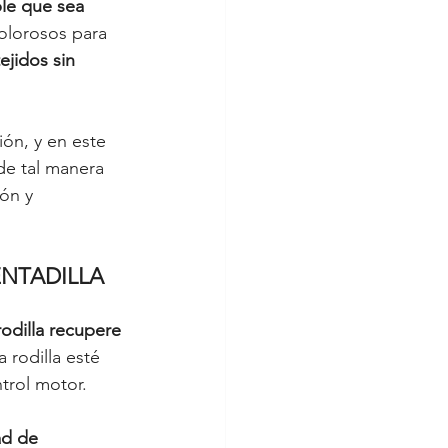
le que sea 
lorosos para 
jidos sin 
ón, y en este 
de tal manera 
ón y 
ENTADILLA 
odilla recupere 
 rodilla esté 
trol motor. 
ad de 