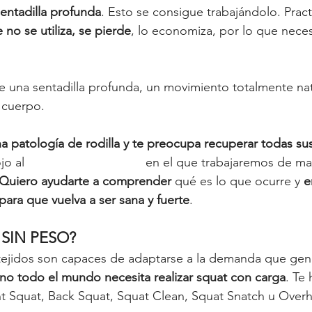
entadilla profunda
. Esto se consigue trabajándolo. Prac
 no se utiliza, se pierde
, lo economiza, por lo que nece
una sentadilla profunda, un movimiento totalmente nat
 cuerpo. 
a patología de rodilla y te preocupa recuperar todas s
jo al 
Protocolo de Rodilla
 en el que trabajaremos de ma
Quiero ayudarte a comprender 
qué es lo que ocurre y 
e
 para que vuelva a ser sana y fuerte
. 
SIN PESO?
tejidos son capaces de adaptarse a la demanda que ge
no todo el mundo necesita realizar squat con carga
. Te
nt Squat, Back Squat, Squat Clean, Squat Snatch u Over