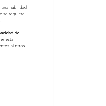
s una habilidad 
e se requiere 
. 
pacidad de 
er esta 
ntos ni otros 