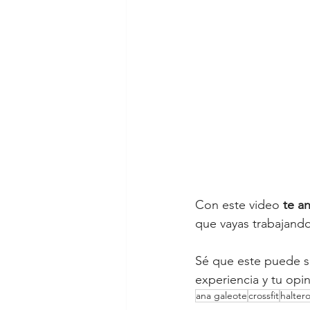
Con este video 
te a
que vayas trabajando 
Sé que este puede se
experiencia y tu opi
ana galeote
crossfit
halterof