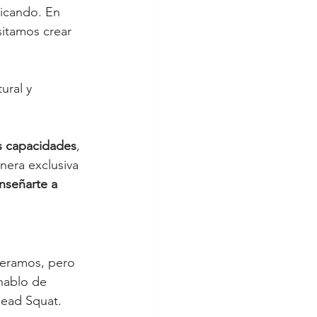
ticando. En 
sitamos crear 
ural y 
us capacidades
, 
nera exclusiva 
nseñarte a 
neramos, pero 
 hablo de 
head Squat. 