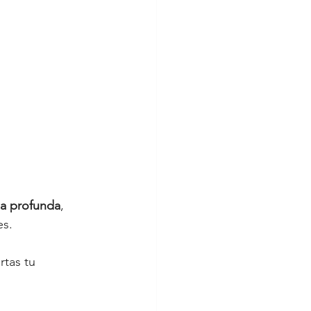
la profunda
, 
s. 
tas tu 