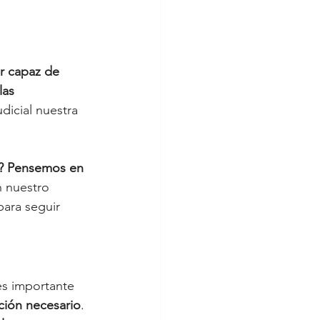
r capaz de 
las 
udicial nuestra 
? Pensemos en 
n nuestro 
para seguir 
es importante 
ación necesario
. 