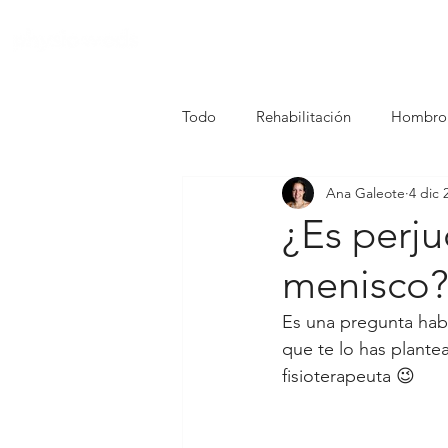
Todo
Rehabilitación
Hombro
Ana Galeote
4 dic 
¿Es perju
menisco
Es una pregunta habi
que te lo has plante
fisioterapeuta 😉 