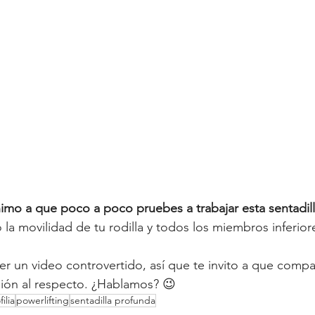
nimo a que poco a poco pruebes a trabajar esta sentadil
la movilidad de tu rodilla y todos los miembros inferiore
r un video controvertido, así que te invito a que compar
nión al respecto. ¿Hablamos? 😉 
ilia
powerlifting
sentadilla profunda