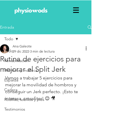
Entrada
Todo
Ana Galeote
Todo
29 dic 2022
3 min de lectura
Rutina de ejercicios para
Rehabilitación
mejorar el Split Jerk
Hombro y muñeca
Vamos a trabajar 5 ejercicios para 
Espalda
mejorar la movilidad de hombros y 
Cadera
conseguir un Jerk perfecto. ¡Esto te 
interesa, crossfiter! 😉 🎥 
Rodillas, tobillos y pies
Testimonios