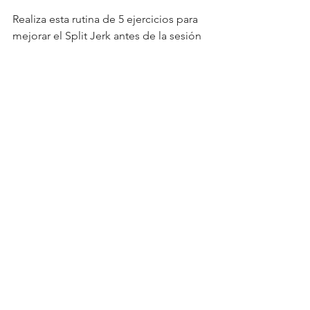
Realiza esta rutina de 5 ejercicios para 
mejorar el Split Jerk antes de la sesión 
de halterofilia o antes del bloque de 
fuerza/técnica de CrossFit y cuéntame 
si notas diferencia. Te espero en 
Youtube para comentarlo 😉 
ana galeote
crossfit
movilidad
hombro
halterofilia
jerk
Hombro y muñeca
Ver todo
Entradas recientes