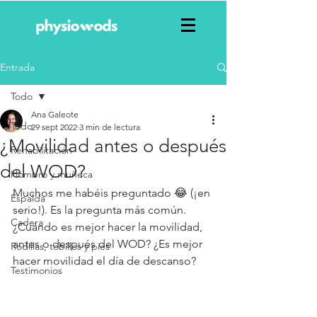
Entrada
Todo
Ana Galeote
Todo
29 sept 2022
3 min de lectura
¿Movilidad antes o después
Rehabilitación
del WOD?
Hombro y muñeca
Muchos me habéis preguntado 😂 (¡en 
Espalda
serio!). Es la pregunta más común. 
Cadera
¿Cuándo es mejor hacer la movilidad, 
antes o después del WOD? ¿Es mejor 
Rodillas, tobillos y pies
hacer movilidad el día de descanso?
Testimonios