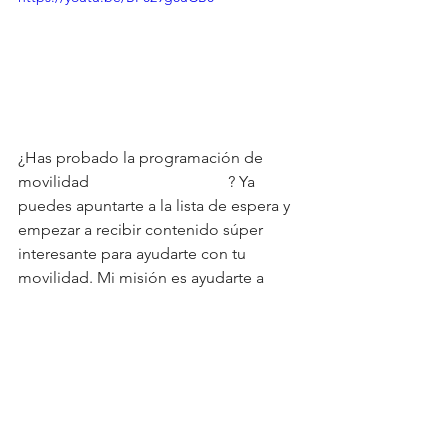
¿Has probado la programación de 
movilidad 
Healthy Movement
? Ya 
puedes apuntarte a la lista de espera y 
empezar a recibir contenido súper 
interesante para ayudarte con tu 
movilidad. Mi misión es ayudarte a 
entrenar sin dolor, ¿te animas? 😉 
ana galeote
crossfit
movilidad
Rehabilitación