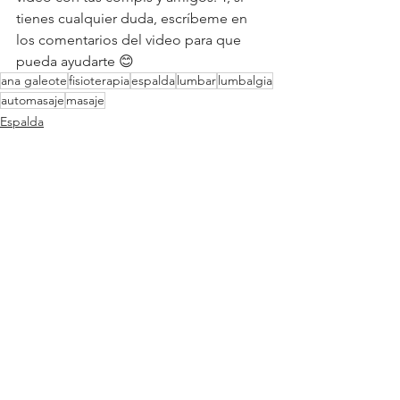
tienes cualquier duda, escríbeme en 
los comentarios del video para que 
pueda ayudarte 😊 
ana galeote
fisioterapia
espalda
lumbar
lumbalgia
automasaje
masaje
Espalda
Rehabilitación
Ver todo
Entradas recientes