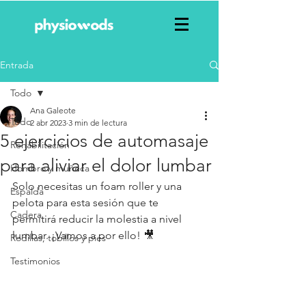
Entrada
Todo
Ana Galeote
Todo
2 abr 2023
3 min de lectura
5 ejercicios de automasaje
Rehabilitación
para aliviar el dolor lumbar
Hombro y muñeca
Solo necesitas un foam roller y una 
Espalda
pelota para esta sesión que te 
Cadera
permitirá reducir la molestia a nivel 
lumbar. ¡Vamos a por ello! 🎥 
Rodillas, tobillos y pies
Testimonios