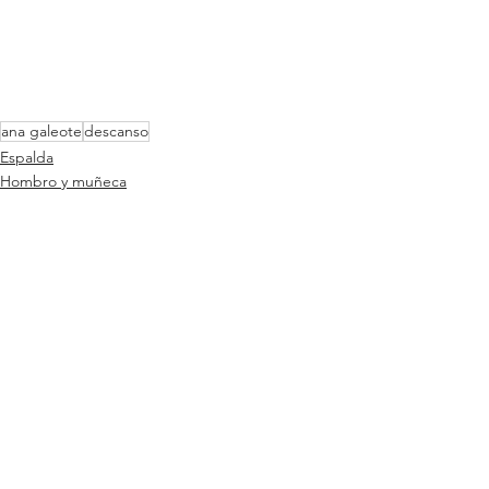
ana galeote
descanso
Espalda
Hombro y muñeca
Cadera
Ver todo
Entradas recientes