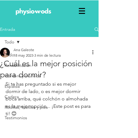
Entrada
Todo
Ana Galeote
Todo
18 may 2023
3 min de lectura
¿Cuál es la mejor posición
Rehabilitación
para dormir?
Hombro y muñeca
Si te has preguntado si es mejor 
Espalda
dormir de lado, o es mejor dormir 
Cadera
boca arriba, qué colchón o almohada 
es la mejor opción... ¡Este post es para 
Rodillas, tobillos y pies
ti! 😊 
Testimonios