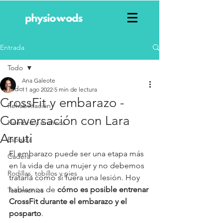
Entrada
Todo
Ana Galeote
Todo
11 ago 2022
5 min de lectura
CrossFit y embarazo -
Rehabilitación
Conversación con Lara
Hombro y muñeca
Arruti
Espalda
El embarazo puede ser una etapa más 
Cadera
en la vida de una mujer y no debemos 
Rodillas, tobillos y pies
tratarla como si fuera una lesión. Hoy 
hablamos de 
cómo es posible entrenar 
Testimonios
CrossFit durante el embarazo y el 
posparto
. 