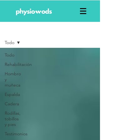
Blog
Todo
Todo
Rehabilitación
Hombro
y
muñeca
Espalda
Cadera
Rodillas,
tobillos
y pies
Testimonios