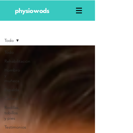
Blog
Todo
Todo
Rehabilitación
Hombro
y
muñeca
Espalda
Cadera
Rodillas,
tobillos
y pies
Testimonios