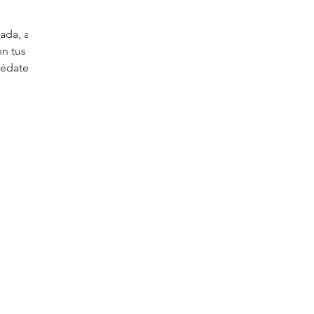
ada, así
en tus
édate a
CONTENIDO
YouTube
Instagram
Newsletter
Blog