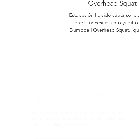
Overhead Squat
Esta sesión ha sido súper solicit
que si necesitas una ayudita 
Dumbbell Overhead Squat, ¡qu
ver el video! 😉 🎥
Apúntate a nuestra Newsletter para recibir
todas las semanas contenido educativo sobre
salud, movilidad y movimiento.