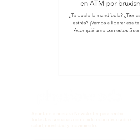
en ATM por bruxis
¿Te duele la mandíbula? ¿Tien
estrés? ¡Vamos a liberar esa t
Acompáñame con estos 5 sen
ejercicios 😉
Apúntate a nuestra Newsletter para recibir
todas las semanas contenido educativo sobre
salud, movilidad y movimiento.