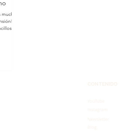
mo
es mucho
ensión!
cillos
CONTENIDO
YouTube
Instagram
Newsletter
Blog