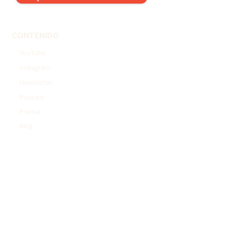
CONTENIDO
YouTube
Instagram
Newsletter
Podcast
Prensa
Blog
SERVICIOS
Programa Movilidad
Protocolo Rodilla
Protocolo Lumbar
Protocolo Hombro